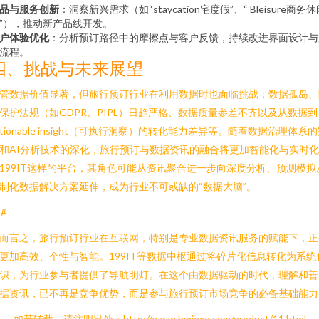
品与服务创新
：洞察新兴需求（如“staycation宅度假”、“ Bleisure商务
”），推动新产品线开发。
户体验优化
：分析预订路径中的摩擦点与客户反馈，持续改进界面设计与
流程。
四、挑战与未来展望
管数据价值显著，但旅行预订行业在利用数据时也面临挑战：数据孤岛、
保护法规（如GDPR、PIPL）日趋严格、数据质量参差不齐以及从数据到
ctionable insight（可执行洞察）的转化能力差异等。随着数据治理体系
和AI分析技术的深化，旅行预订与数据资讯的融合将更加智能化与实时
199IT这样的平台，其角色可能从资讯聚合进一步向深度分析、预测模拟
制化数据解决方案延伸，成为行业不可或缺的“数据大脑”。
##
而言之，旅行预订行业在互联网，特别是专业数据资讯服务的赋能下，正
更加高效、个性与智能。199IT等数据中枢通过将碎片化信息转化为系统
识，为行业参与者提供了导航明灯。在这个由数据驱动的时代，理解和善
据资讯，已不再是竞争优势，而是参与旅行预订市场竞争的必备基础能力
如若转载，请注明出处：http://www.hmiexo.com/product/11.html