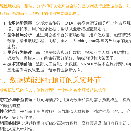
统性地收集、整理、分析和可视化来自全球的互联网及行业数据报告。对
行预订领域而言，199IT的作用主要体现在：
市场趋势洞察
：定期发布旅行、OTA、共享住宿等细分行业的市场规
模、增长率、用户画像数据，帮助从业者把握宏观走向。
竞争格局分析
：通过聚合各平台的市场份额、用户活跃度、融资情况
数据，清晰展现携程、飞猪、美团、Booking.com等国内外玩家的竞
态势。
用户行为解读
：基于消费报告和调研数据，揭示不同人群（如Z世代
银发族、商旅人士）的旅行预订偏好、触媒习惯和决策因子。
技术驱动前瞻
：追踪人工智能、大数据、VR/AR等技术在旅行预订中
应用案例与效果数据，预示行业创新方向。
三、数据赋能旅行预订的关键环节
业数据资讯的注入，使旅行预订产业链的各个环节得以优化：
态定价与收益管理
：航司与酒店利用历史数据和实时需求预测模型，实现
的最优调整。
性化推荐
：平台基于用户过往行为与相似人群数据，精准推荐目的地、产
服务，提升转化率。
销策略制定
：通过数据分析确定高潜力客群、高效渠道及热门内容主题，
销投入更具针对性。