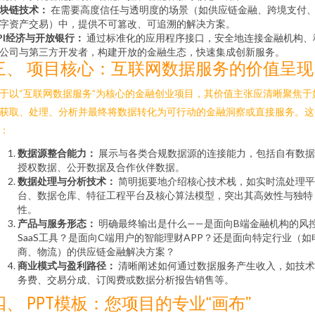
块链技术：
在需要高度信任与透明度的场景（如供应链金融、跨境支付
字资产交易）中，提供不可篡改、可追溯的解决方案。
PI经济与开放银行：
通过标准化的应用程序接口，安全地连接金融机构、
公司与第三方开发者，构建开放的金融生态，快速集成创新服务。
三、 项目核心：互联网数据服务的价值呈现
于以“互联网数据服务”为核心的金融创业项目，其价值主张应清晰聚焦于
获取、处理、分析并最终将数据转化为可行动的金融洞察或直接服务。这
：
数据源整合能力：
展示与各类合规数据源的连接能力，包括自有数据
授权数据、公开数据及合作伙伴数据。
数据处理与分析技术：
简明扼要地介绍核心技术栈，如实时流处理平
台、数据仓库、特征工程平台及核心算法模型，突出其高效性与独特
性。
产品与服务形态：
明确最终输出是什么——是面向B端金融机构的风
SaaS工具？是面向C端用户的智能理财APP？还是面向特定行业（如
商、物流）的供应链金融解决方案？
商业模式与盈利路径：
清晰阐述如何通过数据服务产生收入，如技术
务费、交易分成、订阅费或数据分析报告销售等。
四、 PPT模板：您项目的专业“画布”