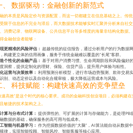
一、 数据驱动：金融创新的新范式
融的本质是风险定价与资源配置，而这一切都建立在信息基础之上。传统
受限于信息的不完全与滞后，而大数据技术能够实时汇聚并分析来自社交
、消费记录、物联网设备、公共信息平台等多维度的海量非结构化数据。
得金融创业者能够：
现更精准的风险评估：
超越传统的征信报告，通过分析用户的行为数据
，构建更立体的信用画像，服务于传统金融难以覆盖的“长尾”客群。
造个性化的金融产品：
基于对用户消费习惯、生命周期阶段和风险偏好
度洞察，提供定制化的理财、保险、信贷产品，提升用户体验与粘性。
化运营与决策效率：
利用预测分析模型，进行市场趋势预测、欺诈交易
识别、动态定价以及自动化合规审核，极大降低运营成本与风险。
二、 科技赋能：构建快速高效的竞争壁垒
快速高效”是这个时代的核心要求。成功的金融科技创业项目，必须构建在
且敏捷的技术架构之上。
计算与分布式计算：
提供弹性的、可扩展的计算与存储能力，是处理PB
融数据的基础，确保服务的高可用与低成本。
工智能与机器学习：
作为挖掘数据价值的“大脑”，AI算法能自动从数据
规律，实现智能投顾、智能风控、智能客服等核心应用。