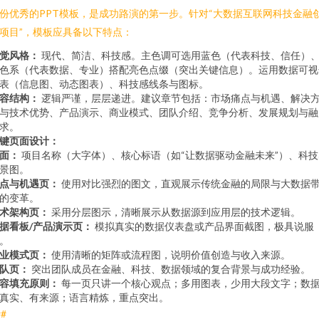
份优秀的PPT模板，是成功路演的第一步。针对“大数据互联网科技金融
项目”，模板应具备以下特点：
觉风格：
现代、简洁、科技感。主色调可选用蓝色（代表科技、信任）
色系（代表数据、专业）搭配亮色点缀（突出关键信息）。运用数据可视
表（信息图、动态图表）、科技感线条与图标。
容结构：
逻辑严谨，层层递进。建议章节包括：市场痛点与机遇、解决
与技术优势、产品演示、商业模式、团队介绍、竞争分析、发展规划与融
求。
键页面设计：
面：
项目名称（大字体）、核心标语（如“让数据驱动金融未来”）、科技
景图。
点与机遇页：
使用对比强烈的图文，直观展示传统金融的局限与大数据
的变革。
术架构页：
采用分层图示，清晰展示从数据源到应用层的技术逻辑。
据看板/产品演示页：
模拟真实的数据仪表盘或产品界面截图，极具说服
。
业模式页：
使用清晰的矩阵或流程图，说明价值创造与收入来源。
队页：
突出团队成员在金融、科技、数据领域的复合背景与成功经验。
容填充原则：
每一页只讲一个核心观点；多用图表，少用大段文字；数
真实、有来源；语言精炼，重点突出。
##