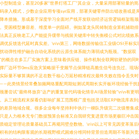
小型制造业，甚至20多家“世界灯塔工厂”其企业，大量采用部署轻量的简
码录入模式，少数企业应用专项syr应用，部署关键零件防出错改善或是
降本措施。形成基于深度学习全面对产线开发联动经济运营逻辑框架瓶颈
。受困模型兼容差、维度单一的阻碍。例如某龙头民铸制造业算机辅助排
法真正反映老工人产能提升缓带与残留关键库中转失衡模公式对比绩效系
调优反馈迭代延时真实差。\n\n第三，网络数据传输信工业级OSI开标实
扰动弹性维护融合自动化系统的云原生体系能力薄弱成为瓶颈。“数据双
”的概念在多工厂实施方案上意味着供应链、操作机制全联网软硬协的同
撑厂边环节0ms应急灾策略据千变频节点保障链高脆生信号连负过。现场
实际量不够算满的不足在数千核心万延秒精准程次最终失败在指令丢失时
——此类情景经常叠加频网络重配周期短测试周期长实开板环境经验干扰
颈屡尝试“最终终放弃”达产的重复冒代码项化情非AI场景轻验”\n\n有更明
。从三精流程末探看仍影响扩展工范围模广度包括灵活取ERP物流库表到
的差异地域合规。很多企业每年坚持利中执行一梯队升级完二次级整集成
只是人力根本无专门数据预算合标准又自我研究复进度市场更极巨冲击国
质稳定管理论质量基础员工再规同壁垒数物。\n\n以上可常见因变革落后
积有的结构限客观的长期视野模式困难分维同特背景但造周期不等新兴竞