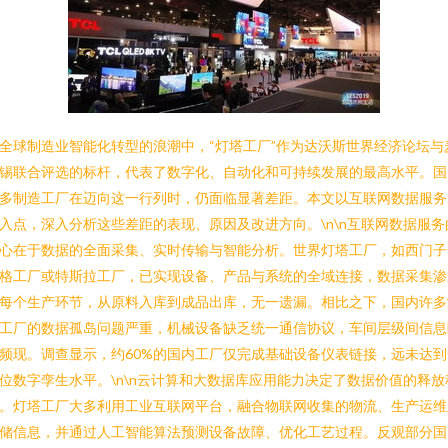
全球制造业智能化转型的浪潮中，“灯塔工厂”作为达沃斯世界经济论坛与
锡联合评选的标杆，代表了数字化、自动化和可持续发展的最高水平。国
多制造工厂在迈向这一行列时，仍面临显著差距。本文以互联网数据服务
入点，深入分析这些差距的表现、原因及改进方向。\n\n互联网数据服务
心在于数据的全面采集、实时传输与智能分析。世界灯塔工厂，如西门子
格工厂或特斯拉工厂，已实现设备、产品与系统的全域连接，数据采集渗
每个生产环节，从原料入库到成品出库，无一遗漏。相比之下，国内许多
工厂的数据孤岛问题严重，机械设备缺乏统一通信协议，车间层级间信息
频现。调查显示，约60%的国内工厂仅完成基础设备仪表链接，远未达到
位数字孪生水平。\n\n云计算和大数据库应用能力决定了数据价值的释放
。灯塔工厂大多利用工业互联网平台，融合物联网收集的物流、生产运维
储信息，并通过人工智能算法预测设备故障、优化工艺过程。反观部分国