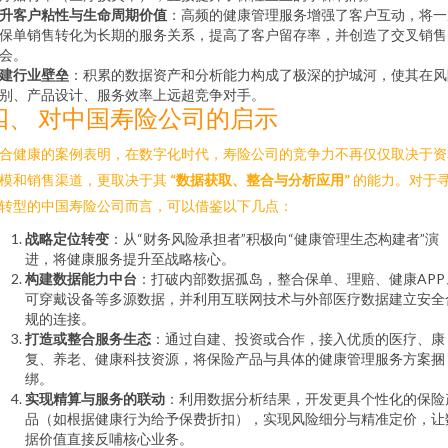
升客户粘性与生命周期价值
：高频的健康管理服务增强了客户互动，将一
保单销售转化为长期的服务关系，提高了客户留存率，并创造了交叉销售
会。
建行业壁垒
：积累的数据资产和分析能力构成了极深的护城河，使其在风
别、产品设计、服务效率上远超竞争对手。
四、 对中国寿险公司的启示
合健康的案例表明，在数字化时代，寿险公司的竞争力不再仅仅取决于资
模和销售渠道，更取决于其
“数据获取、整合与分析应用”
的能力。对于
转型的中国寿险公司而言，可以借鉴以下几点：
战略定位转变
：从“财务风险承担者”积极向“健康管理生态构建者”演
进，将健康服务提升至战略核心。
构建数据能力中台
：打破内部数据孤岛，整合保单、理赔、健康APP
可穿戴设备等多源数据，并利用互联网技术与外部医疗数据建立安全
规的连接。
打造或整合服务生态
：通过自建、投资或合作，接入优质的医疗、康
复、养老、健康科技资源，将保险产品与具体的健康管理服务方案捆
绑。
实现精算与服务的联动
：利用数据分析结果，开发更具个性化的保险
品（如根据健康行为给予保费折扣），实现风险细分与精准定价，让
据价值直接反哺核心业务。