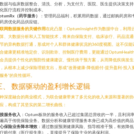
数据与临床数据整合、清洗、分析，为支付方、医院、医生提供决策支持
化医疗流程并控制成本。
ptumRx（药学服务）
：管理药品福利，积累用药数据，通过邮购药房和
药房优化药品供应链。
联网数据服务的关键作用
在此凸显：OptumInsight作为数据中台，利用
算、大数据分析和人工智能技术，将来自保险支付、临床诊疗、药品流通
节的异构数据打通，形成对个人和群体健康状况的360度视图。这不仅能
合健康更精准地定价、识别欺诈、控制医疗费用，更能通过OptumHealt
会员提供个性化的预防性健康建议、慢性病干预方案，从而降低疾病发生
，从根本上减少保险理赔支出，形成“改善健康-降低赔付-提升盈利-投入
服务”的良性循环。
三、 数据驱动的盈利增长逻辑
种深度融合的商业模式，为联合健康带来了多元化的收入来源和显著的协
应，构成了其坚实的第二增长曲线：
接服务收入
：Optum板块的服务收入已超过集团总营收的一半，且利润
遍高于传统保险业务。数据分析和健康管理服务本身已成为高价值的商品
心保险业务降本增效
：通过数据预测健康风险、指导精准干预，有效降低
疗赔付率（医疗损失率），直接提升了保险主业的承保利润。