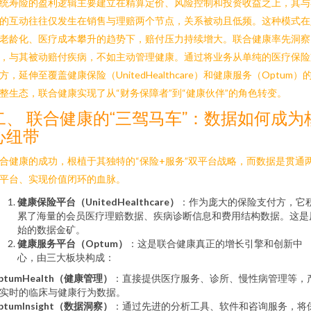
统寿险的盈利逻辑主要建立在精算定价、风险控制和投资收益之上，其与
的互动往往仅发生在销售与理赔两个节点，关系被动且低频。这种模式在
老龄化、医疗成本攀升的趋势下，赔付压力持续增大。联合健康率先洞察
，与其被动赔付疾病，不如主动管理健康。通过将业务从单纯的医疗保险
方，延伸至覆盖健康保险（UnitedHealthcare）和健康服务（Optum）
整生态，联合健康实现了从“财务保障者”到“健康伙伴”的角色转变。
二、 联合健康的“三驾马车”：数据如何成为
心纽带
合健康的成功，根植于其独特的“保险+服务”双平台战略，而数据是贯通
平台、实现价值闭环的血脉。
健康保险平台（UnitedHealthcare）
：作为庞大的保险支付方，它
累了海量的会员医疗理赔数据、疾病诊断信息和费用结构数据。这是
始的数据金矿。
健康服务平台（Optum）
：这是联合健康真正的增长引擎和创新中
心，由三大板块构成：
ptumHealth（健康管理）
：直接提供医疗服务、诊所、慢性病管理等，
实时的临床与健康行为数据。
ptumInsight（数据洞察）
：通过先进的分析工具、软件和咨询服务，将